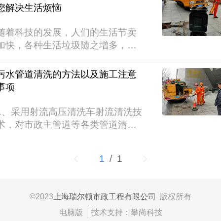
化氢气体造成环境污染并易引起燃
您解决生活烦恼
爆;废水中的酸、碱物质易对管道壁
产生腐蚀;管道内的异物不定期的清
随着科技的发展，人们的生活节卖
除造成管道堵塞;管道内的有害病菌
加快，各种生活垃圾随之增多，一
对环境造成污染。以下是下水道管
些企业的生产垃圾也有很多，如果
道疏通清淤的注意事项：1.对水源
处理不及时，就会造成管道、下水
污水管道清洗的方法以及施工注意
的要求当高压清洗车利用河沟、池
道堵塞，给生产、生活带来诸多不
事项
塘作为水源时，注意吸水管端部全
便。上海作为一线城市，人口密
部没入水中。为避免吸入石块...
集，各种生产、生活垃圾日益剧
1、采用射流高压清洗车射流清洗技
增，管道堵塞更是时常出现，给人
术，对市政主管道等各类管道清洗
们造成很多麻烦，各种上海管道流
服务，高压水车流清洗是利用经设
通公司就很好的解决了这一难题，
备增压系统加压的水由喷头时出形
1
/ 1
上海瑞尔顿市政工程有限公司是其
成超高速水射流，这种水射流有很
中比较不错的一家。上海瑞尔顿市
高的冲击和剥削能力，可将管壁上
政工程有限公司网点分布上海全
的结垢、金属氧化物和其他附着物
©
2023
上海瑞尔顿市政工程有限公司
版权所有
市，以排污...
清除，清洗效果很好2、用清扫球对
电脑版
技术支持：
攀尚科技
管道内的所有污演进行清洗的过