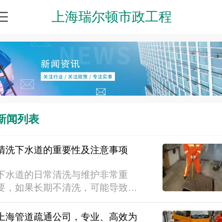
上海瑞尔顿市政工程
新闻列表
清洗下水道的重要性及注意事项
下水道的日常清洗与维护非常重
要，如果长期不清洗，可能导致长
期管内的油泥、锈垢固化造成原管
径变小;长期的管内淤泥沉淀产生硫
上海管道疏通公司，专业、高效为